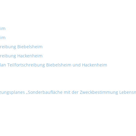
eim
eim
reibung Biebelsheim
hreibung Hackenheim
an Teilfortschreibung Biebelsheim und Hackenheim
zungsplanes „Sonderbaufläche mit der Zweckbestimmung Lebensm