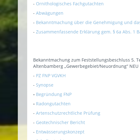
-
Ornithologisches Fachgutachten
-
Abwägungen
-
Bekanntmachung über die Genehmigung und da
-
Zusammenfassende Erklärung gem. § 6a Abs. 1 
Bekanntmachung zum Feststellungsbeschluss 5. T
Altenbamberg „Gewerbegebiet/Neuordnung“ NEU
-
PZ FNP VGVKH
-
Synopse
-
Begründung FNP
-
Radongutachten
-
Artenschutzrechtliche Prüfung
-
Geotechnischer Bericht
-
Entwässerungskonzept