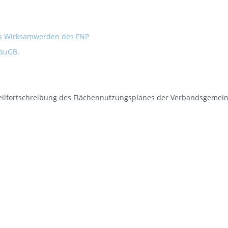
s Wirksamwerden des FNP
BauGB.
eilfortschreibung des Flächennutzungsplanes der Verbandsgemei