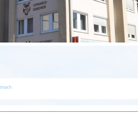
zna
ch