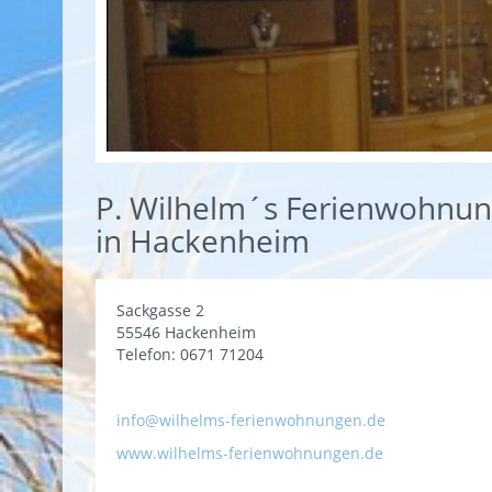
P. Wilhelm´s Ferienwohnu
in Hackenheim
Sackgasse 2
55546 Hackenheim
Telefon: 0671 71204
info@wilhelms-ferienwohnungen.de
www.wilhelms-ferienwohnungen.de