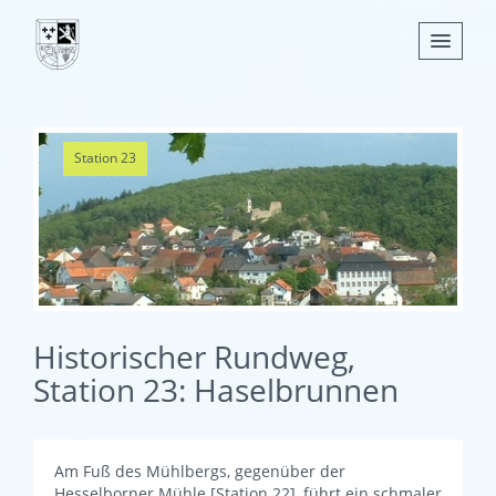
Nachrichten
Station 23
Leben
Verwaltung
Tourismus
Gemeinden
Historischer Rundweg,
Station 23: Haselbrunnen
Am Fuß des Mühlbergs, gegenüber der
Hesselborner Mühle [Station 22], führt ein schmaler