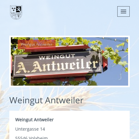
Nachrichten
Weingut Antweiler
Leben
Verwaltung
Tourismus
Gemeinden
Weingut Antweiler
Weingut Antweiler
Untergasse 14
55546 Volxheim