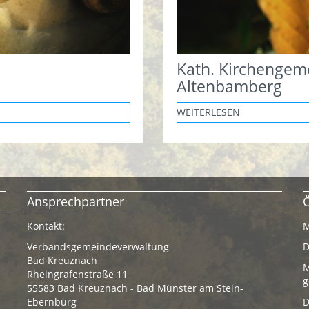
Kath. Kirchengem
Altenbamberg
WEITERLESEN
Ansprechpartner
Kontakt:
M
Verbandsgemeindeverwaltung
D
Bad Kreuznach
M
Rheingrafenstraße 11
g
55583 Bad Kreuznach - Bad Münster am Stein-
Ebernburg
D