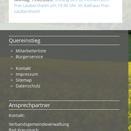
Frei-Laubersheim um 19:30 Uhr im Rathaus Frei-
Laubersheim
Quereinstieg
Mitarbeiterliste
Bürgerservice
Kontakt
Impressum
Sitemap
Datenschutz
Ansprechpartner
Kontakt:
Verbandsgemeindeverwaltung
Bad Kreuznach