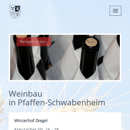
Nachrichten
Weingenuss pur...
Leben
Verwaltung
Tourismus
Gemeinden
Weinbau
in Pfaffen-Schwabenheim
Winzerhof Diegel
Kreuzacher Str. 16 - 18