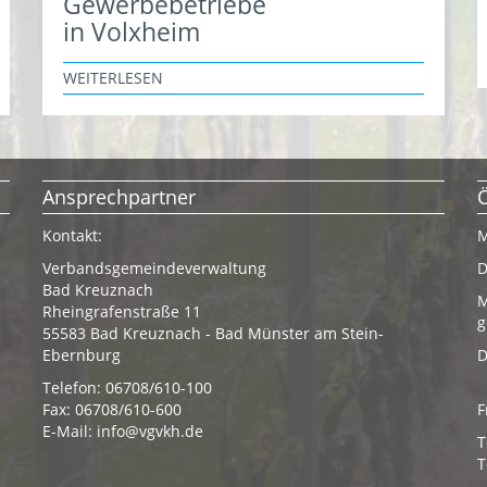
Gewerbebetriebe
in Volxheim
WEITERLESEN
Ansprechpartner
Kontakt:
M
Verbandsgemeindeverwaltung
D
Bad Kreuznach
M
Rheingrafenstraße 11
g
55583 Bad Kreuznach - Bad Münster am Stein-
Ebernburg
D
Telefon: 06708/610-100
Fax: 06708/610-600
F
E-Mail:
info@vgvkh.de
T
T