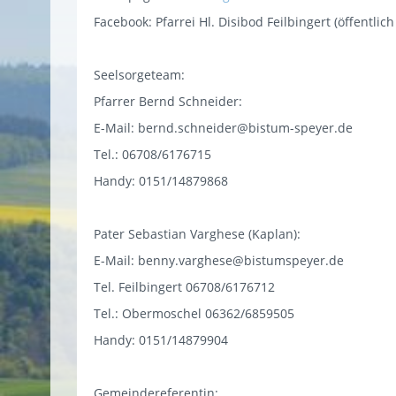
Facebook: Pfarrei Hl. Disibod Feilbingert (öffentlic
Seelsorgeteam:
Pfarrer Bernd Schneider:
E-Mail:
bernd.schneider@bistum-speyer.de
Tel.: 06708/6176715
Handy: 0151/14879868
Pater Sebastian Varghese (Kaplan):
E-Mail:
benny.varghese@bistumspeyer.de
Tel. Feilbingert 06708/6176712
Tel.: Obermoschel 06362/6859505
Handy: 0151/14879904
Gemeindereferentin: