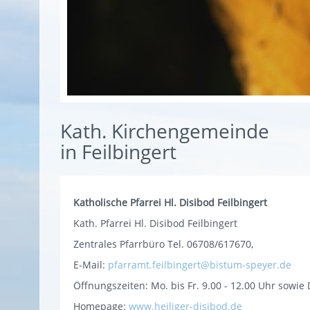
Kath. Kirchengemeinde
in Feilbingert
Katholische Pfarrei Hl. Disibod Feilbingert
Kath. Pfarrei Hl. Disibod Feilbingert
Zentrales Pfarrbüro Tel. 06708/617670,
E-Mail:
pfarramt.feilbingert@bistum-speyer.de
Öffnungszeiten: Mo. bis Fr. 9.00 - 12.00 Uhr sowie 
Homepage:
www.heiliger-disibod.de