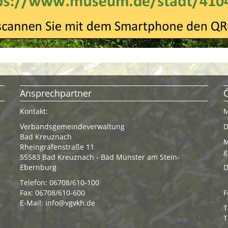
Ansprechpartner
Kontakt:
M
Verbandsgemeindeverwaltung
D
Bad Kreuznach
M
Rheingrafenstraße 11
g
55583 Bad Kreuznach - Bad Münster am Stein-
Ebernburg
D
Telefon: 06708/610-100
Fax: 06708/610-600
F
E-Mail:
info@vgvkh.de
T
T