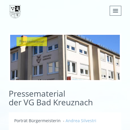
Nachrichten
Pressematerial
Leben
Verwaltung
Tourismus
Gemeinden
Pressematerial
der VG Bad Kreuznach
Porträt Bürgermeisterin -
Andrea Silvestri