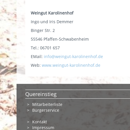
Weingut Karolinenhof
Ingo und Iris Demmer
Binger Str. 2
55546 Pfaffen-Schwabenheim
Tel.: 06701 657
EMail:
info@weingut-karolinenhof.de
Web:
www.weingut-karolinenhof.de
Quereinstieg
Mitarbeiterliste
Bürgerservice
Kontakt
Impressum