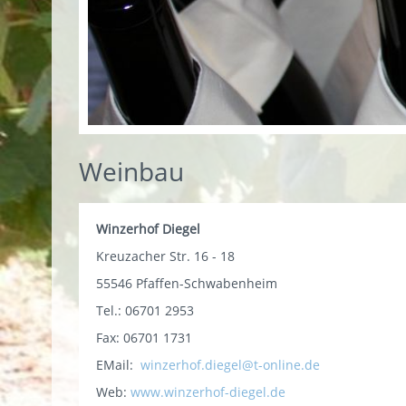
Weinbau
Winzerhof Diegel
Kreuzacher Str. 16 - 18
55546 Pfaffen-Schwabenheim
Tel.: 06701 2953
Fax: 06701 1731
EMail:
winzerhof.diegel@t-online.de
Web:
www.winzerhof-diegel.de