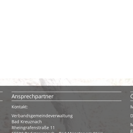
Ansprechpartner
Kontakt:
M
Verbandsgemeindeverwaltung
D
Bad Kreuznach
M
Rheingrafenstraße 11
g