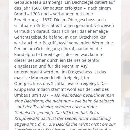
Gebäude Neu-Bambergs. Ein Dachziegel datiert auf
das Jahr 1560. Umbauten erfolgten – nach einem
Brand – 1703 und – verbunden mit einer
Erweiterung – 1837. Die im Obergeschoss noch
sichtbaren Gitterstäbe, Tralljen genannt, verweisen
vermutlich darauf, dass sich hier das ehemalige
Gerichtsgebäude befand. In den Ortschroniken
wird auch der Begriff „Asyl“ verwendet: Wenn eine
Person am Ortseingang eintraf, nachdem die
Kandelpforte bereits geschlossen war, konnte
dieser Besucher durch ein kleines Seitentor
eingelassen und für die Nacht im Asyl
untergebracht werden. Im Erdgeschoss ist das
massive Mauerwerk teils freigelegt, im
Obergeschoss das Sichtfachwerk freigelegt. Das
Krüppelwalmdach stammt wohl aus der Zeit des
Umbaus um 1837.
– Als Walmdach bezeichnet man
eine Dachform, die nicht nur – wie beim Satteldach
– auf der Traufseite, sondern auch auf der
Giebelseite geneigte Dachflächen hat. Beim
Krüppelwalmdach ist der Giebel nicht vollständig
abgewalmt, d. h., die Dachfläche reicht nicht bis zur
Unterkante der Traufseite. –
Im Innenhof sind die