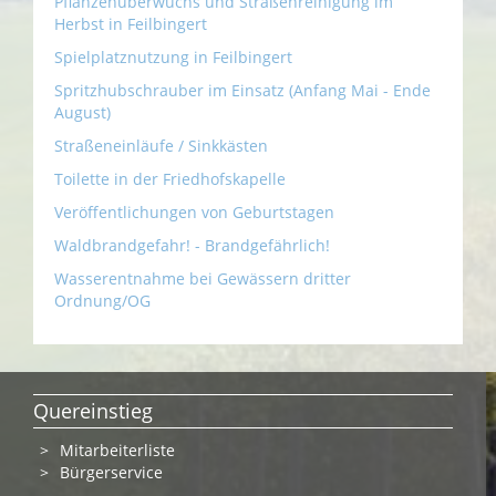
Pflanzenüberwuchs und Straßenreinigung im
Herbst in Feilbingert
Spielplatznutzung in Feilbingert
Spritzhubschrauber im Einsatz (Anfang Mai - Ende
August)
Straßeneinläufe / Sinkkästen
Toilette in der Friedhofskapelle
Veröffentlichungen von Geburtstagen
Waldbrandgefahr! - Brandgefährlich!
Wasserentnahme bei Gewässern dritter
Ordnung/OG
Quereinstieg
Mitarbeiterliste
Bürgerservice