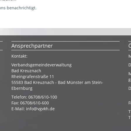
ns benachrichtigt.
Ansprechpartner
Kontakt:
M
Verbandsgemeindeverwaltung
D
Bad Kreuznach
M
Rheingrafenstraße 11
g
55583 Bad Kreuznach - Bad Münster am Stein-
Ebernburg
D
Telefon: 06708/610-100
Fax: 06708/610-600
F
E-Mail:
info@vgvkh.de
T
T