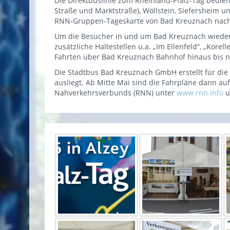
Die Direktbuslinie zum Rheinland-Pfalz-Tag bedien
Straße und Marktstraße), Wöllstein, Siefersheim 
RNN-Gruppen-Tageskarte von Bad Kreuznach nach Al
Um die Besucher in und um Bad Kreuznach wieder
zusätzliche Haltestellen u.a. „Im Ellenfeld“, „Ko
Fahrten über Bad Kreuznach Bahnhof hinaus bis 
Die Stadtbus Bad Kreuznach GmbH erstellt für die
ausliegt. Ab Mitte Mai sind die Fahrpläne dann a
Nahverkehrsverbunds (RNN) unter
www.rnn.info
u