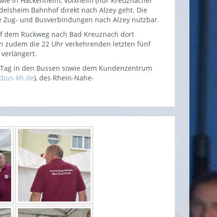
sowie in Hackenheim, Volxheim (nur Kreuznacher
delsheim Bahnhof direkt nach Alzey geht. Die
die Zug- und Busverbindungen nach Alzey nutzbar.
uf dem Rückweg nach Bad Kreuznach dort
den zudem die 22 Uhr verkehrenden letzten fünf
 verlängert.
alz-Tag in den Bussen sowie dem Kundenzentrum
tbus-kh.de
), des Rhein-Nahe-