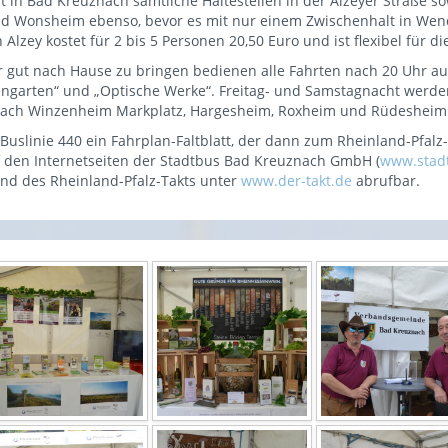
t in Bad Kreuznach sämtliche Haltestellen in der Alzeyer Straße 
und Wonsheim ebenso, bevor es mit nur einem Zwischenhalt in Wen
zey kostet für 2 bis 5 Personen 20,50 Euro und ist flexibel für 
 gut nach Hause zu bringen bedienen alle Fahrten nach 20 Uhr a
rellengarten“ und „Optische Werke“. Freitag- und Samstagnacht wer
nach Winzenheim Markplatz, Hargesheim, Roxheim und Rüdesheim
 Buslinie 440 ein Fahrplan-Faltblatt, der dann zum Rheinland-Pf
uf den Internetseiten der Stadtbus Bad Kreuznach GmbH (
www.stad
nd des Rheinland-Pfalz-Takts unter
www.der-takt.de
abrufbar.