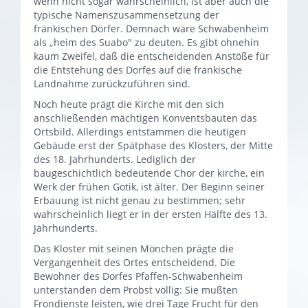
wenn nicht sogar wahrscheinlich, ist aber auch die
typische Namenszusammensetzung der
fränkischen Dörfer. Demnach wäre Schwabenheim
als „heim des Suabo" zu deuten. Es gibt ohnehin
kaum Zweifel, daß die entscheidenden Anstöße für
die Entstehung des Dorfes auf die fränkische
Landnahme zurückzuführen sind.
Noch heute prägt die Kirche mit den sich
anschließenden mächtigen Konventsbauten das
Ortsbild. Allerdings entstammen die heutigen
Gebäude erst der Spätphase des Klosters, der Mitte
des 18. Jahrhunderts. Lediglich der
baugeschichtlich bedeutende Chor der kirche, ein
Werk der frühen Gotik, ist älter. Der Beginn seiner
Erbauung ist nicht genau zu bestimmen; sehr
wahrscheinlich liegt er in der ersten Hälfte des 13.
Jahrhunderts.
Das Kloster mit seinen Mönchen prägte die
Vergangenheit des Ortes entscheidend. Die
Bewohner des Dorfes Pfaffen-Schwabenheim
unterstanden dem Probst völlig: Sie mußten
Frondienste leisten, wie drei Tage Frucht für den