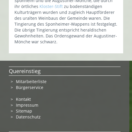
Sponheim und die Augustiner-Mönche, die durch
ihr örtliches
Kloster-Stift
zu bodenständigen
Kulturträgern wurden und zugleich Hauptförderer
des uralten Weinbaus der Gemeinde waren. Die
Tingierung des Sponheimer-Wappens ist festgelegt.
Die übrige Tingierung entspricht heraldischen
Gewohnheiten. Das Ordensgewand der Augustiner-
Mönche war schwarz.
Quereinstieg
Mitarbeiterliste
Bürgerservice
Kontakt
Impressum
Sitemap
Datenschutz