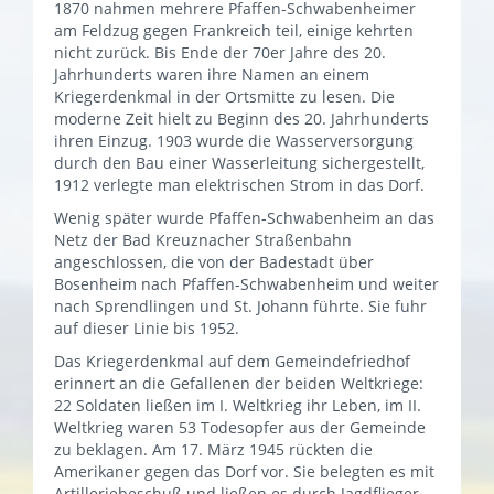
1870 nahmen mehrere Pfaffen-Schwabenheimer
am Feldzug gegen Frankreich teil, einige kehrten
nicht zurück. Bis Ende der 70er Jahre des 20.
Jahrhunderts waren ihre Namen an einem
Kriegerdenkmal in der Ortsmitte zu lesen. Die
moderne Zeit hielt zu Beginn des 20. Jahrhunderts
ihren Einzug. 1903 wurde die Wasserversorgung
durch den Bau einer Wasserleitung sichergestellt,
1912 verlegte man elektrischen Strom in das Dorf.
Wenig später wurde Pfaffen-Schwabenheim an das
Netz der Bad Kreuznacher Straßenbahn
angeschlossen, die von der Badestadt über
Bosenheim nach Pfaffen-Schwabenheim und weiter
nach Sprendlingen und St. Johann führte. Sie fuhr
auf dieser Linie bis 1952.
Das Kriegerdenkmal auf dem Gemeindefriedhof
erinnert an die Gefallenen der beiden Weltkriege:
22 Soldaten ließen im I. Weltkrieg ihr Leben, im II.
Weltkrieg waren 53 Todesopfer aus der Gemeinde
zu beklagen. Am 17. März 1945 rückten die
Amerikaner gegen das Dorf vor. Sie belegten es mit
Artilleriebeschuß und ließen es durch Jagdflieger