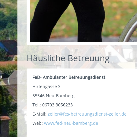
Häusliche Betreuung
FeD- Ambulanter Betreuungsdienst
Hirtengasse 3
55546 Neu-Bamberg
Tel.: 06703 3056233
E-Mail:
zeiler@fes-betreuungsdienst-zeiler.de
Web:
www.fed-neu-bamberg.de