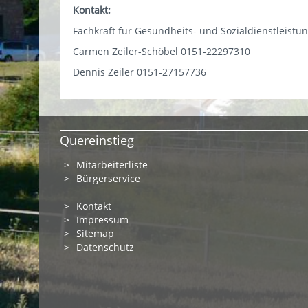
Kontakt:
Fachkraft für Gesundheits- und Sozialdienstleistun
Carmen Zeiler-Schöbel 0151-22297310
Dennis Zeiler 0151-27157736
Quereinstieg
Mitarbeiterliste
Bürgerservice
Kontakt
Impressum
Sitemap
Datenschutz