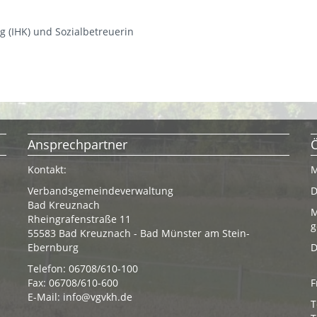
g (IHK) und Sozialbetreuerin
Ansprechpartner
Kontakt:
M
Verbandsgemeindeverwaltung
D
Bad Kreuznach
M
Rheingrafenstraße 11
g
55583 Bad Kreuznach - Bad Münster am Stein-
Ebernburg
D
Telefon: 06708/610-100
Fax: 06708/610-600
F
E-Mail:
info@vgvkh.de
T