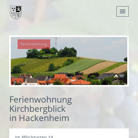
Nachrichten
Ferienwohnung
Leben
Verwaltung
Tourismus
Gemeinden
Ferienwohnung
Kirchbergblick
in Hackenheim
Im Pflöckgarten 19