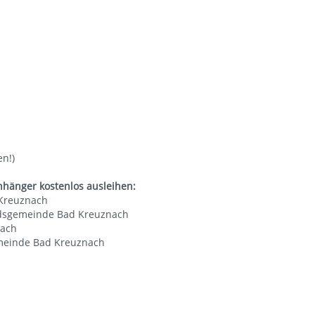
en!)
nhänger kostenlos ausleihen:
 Kreuznach
andsgemeinde Bad Kreuznach
nach
emeinde Bad Kreuznach