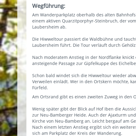
Wegführung:
Am Wanderparkplatz oberhalb des alten Bahnhofs 
einem aktiven Quarzitporphyr-Steinbruch, der vom
Laubersheim ab.
Die Hiwweltour passiert die Waldbühne und taucht 
Laubersheim führt. Die Tour verläuft durch Gehölz
Nach moderatem Anstieg in der Nordflanke knickt de
ansteigende Passage zur Gipfelkuppe des Eichelbe
Schon bald windet sich die Hiwweltour wieder abwä
Verweilen einlädt. Wer in den Ortskern möchte, k
Fürfeld.
Am Ortsrand gibt es einen zweiten Zuweg in den O
Wenig später gibt der Blick auf Hof Iben die Aussi
zur Neu-Bamberger Heide. Auch der Ajaxturm und d
Kirche von Neu-Bamberg an. Leicht bergauf am Ge
Nach einem letzten Anstieg ergibt sich ein weiter
sich am Parkplatz der Kreis der Wanderung.