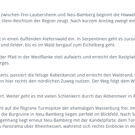
zwischen Frei-Laubersheim und Neu-Bamberg beginnt die Hiwwelto
 Stein-Reichtum der Region zeugt. Nach kurzem Anstieg zweigt ein
in einen duftenden Kiefernwald ein. In Serpentinen geht es zurück
 und Felder, bis es im Wald bergauf zum Eichelberg geht.
r Pfad in der Westflanke steil aufwärts und erreicht den Rastplatz 
rges.
rts, passiert die felsige Rabenkanzel und erreicht den Waldrand, w
ann hier rechts den nördlichen Zuweg nutzen. Der Weg folgt dem W
rt. Weiter geht es mit vielen Schlenkern durch das Rebenmeer in 
cht auf die filigrane Turmspitze der ehemaligen Wasserburg frei. 
ie Burgruine in Neu-Bamberg liegen perfekt im Blickfeld. Nach 9
genhang liegt erneut Neu-Bamberg mit der Kandelpforte, dem Tor
es Panorama über Rheinhessen, während sich rechts Einblicke in ei