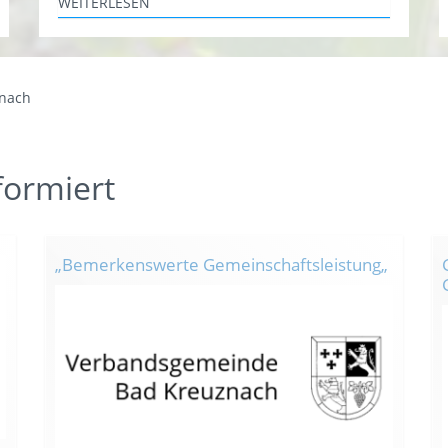
WEITERLESEN
znach
formiert
„Bemerkenswerte Gemeinschaftsleistung„