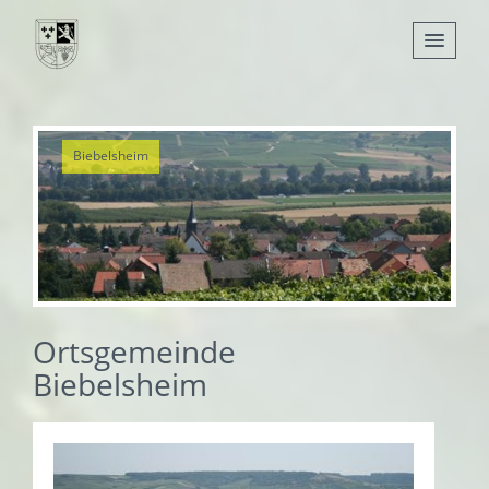
Nachrichten
Biebelsheim
Leben
Verwaltung
Tourismus
Gemeinden
Ortsgemeinde
Biebelsheim