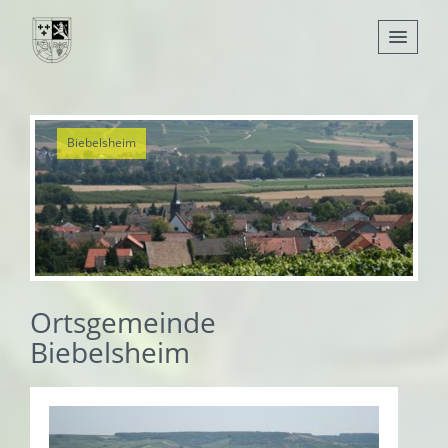
Nachrichten
Biebelsheim
Leben
Verwaltung
Tourismus
Gemeinden
Ortsgemeinde
Biebelsheim