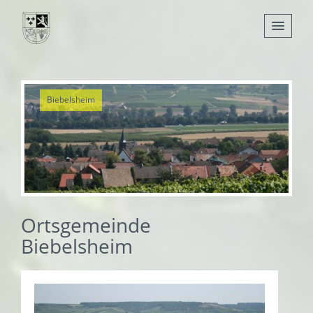
Nachrichten
Biebelsheim
Leben
Verwaltung
Tourismus
Gemeinden
Ortsgemeinde
Biebelsheim