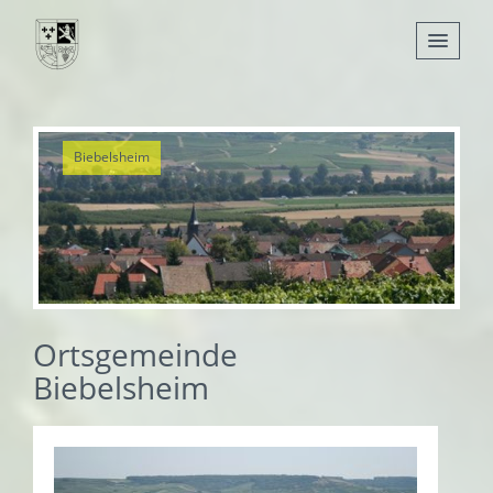
Nachrichten
Biebelsheim
Leben
Verwaltung
Tourismus
Gemeinden
Ortsgemeinde
Biebelsheim