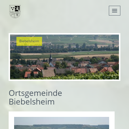
Nachrichten
Biebelsheim
Leben
Verwaltung
Tourismus
Gemeinden
Ortsgemeinde
Biebelsheim