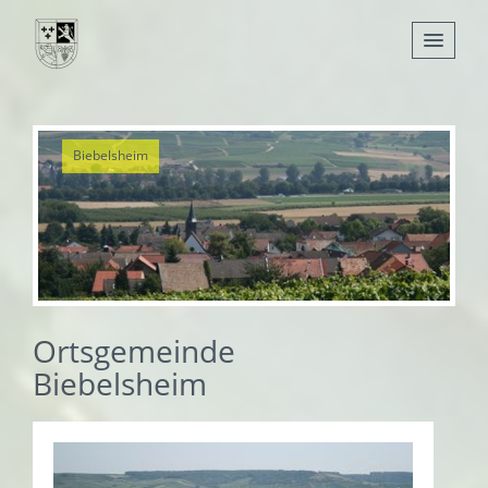
Nachrichten
Biebelsheim
Leben
Verwaltung
Tourismus
Gemeinden
Ortsgemeinde
Biebelsheim